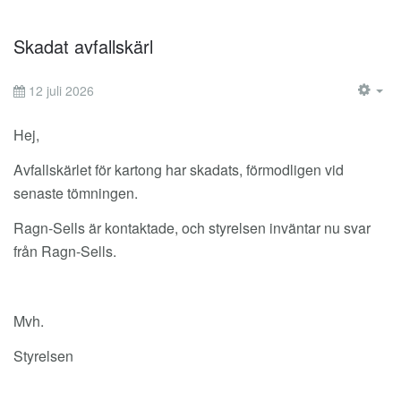
Skadat avfallskärl
12 juli 2026
EM
Hej,
Avfallskärlet för kartong har skadats, förmodligen vid
senaste tömningen.
Ragn-Sells är kontaktade, och styrelsen inväntar nu svar
från Ragn-Sells.
Mvh.
Styrelsen