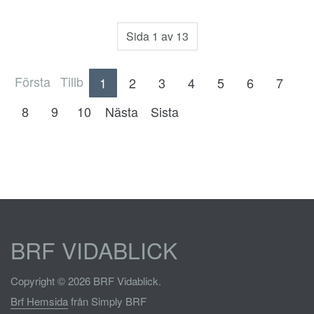
Sida 1 av 13
Första
Tillb
1
2
3
4
5
6
7
8
9
10
Nästa
Sista
BRF VIDABLICK
Copyright © 2026 BRF Vidablick.
Brf Hemsida
från Simply BRF